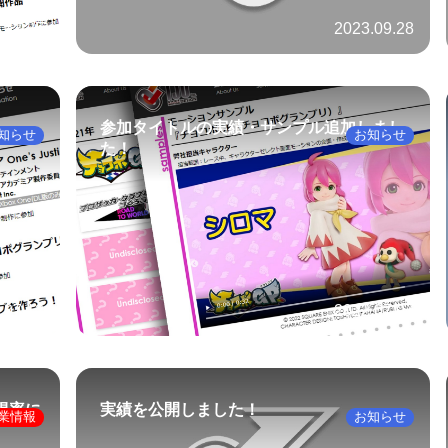
.12.25
2023.09.28
！
参加タイトルの実績・サンプル追加しまし
知らせ
お知らせ
た！
.07.12
2022.07.07
得率に
実績を公開しました！
業情報
お知らせ