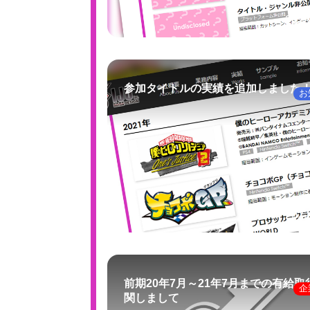
2023
参加タイトルの実績を追加しました
お
2022
前期20年7月～21年7月までの有給取
企
関しまして