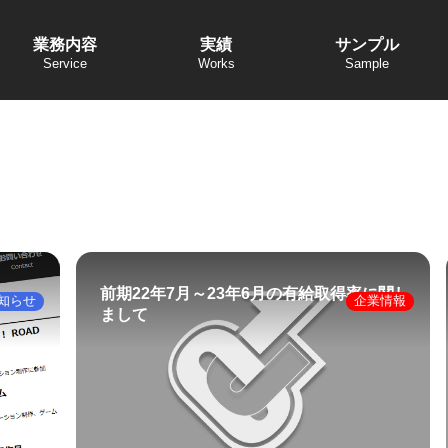
業務内容
実績
サンプル
前期22年7月～23年6月の有給取得率に関し
知らせ
企業情報
まして