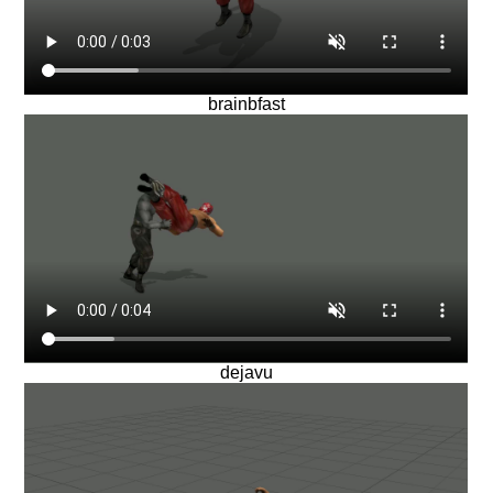
brainbfast
dejavu