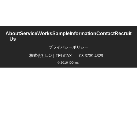
About
Service
Works
Sample
Information
Contact
Recruit
Us
プライバシーポリシー
株式会社IJO
｜
TEL/FAX :
03-3739-4329
© 2016 IJO inc.